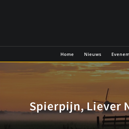
Ga
naar
de
inhoud
Home
Nieuws
Evene
Spierpijn, Liever 