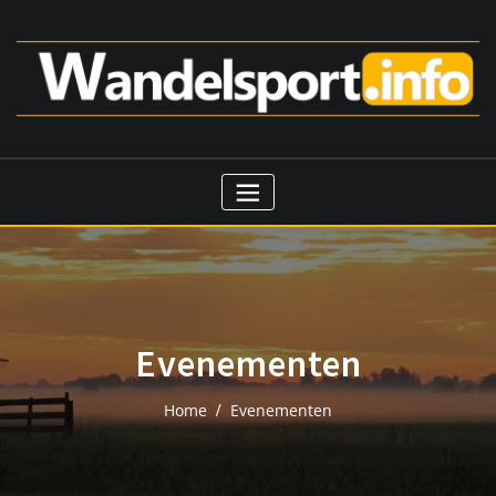
Ga
naar
de
inhoud
Evenementen
Home
Evenementen